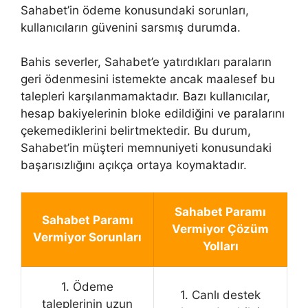
Sahabet’in ödeme konusundaki sorunları,
kullanıcıların güvenini sarsmış durumda.
Bahis severler, Sahabet’e yatırdıkları paraların
geri ödenmesini istemekte ancak maalesef bu
talepleri karşılanmamaktadır. Bazı kullanıcılar,
hesap bakiyelerinin bloke edildiğini ve paralarını
çekemediklerini belirtmektedir. Bu durum,
Sahabet’in müşteri memnuniyeti konusundaki
başarısızlığını açıkça ortaya koymaktadır.
Sahabet Paramı
Sahabet Paramı
Vermiyor Çözüm
Vermiyor Sorunları
Yolları
1. Ödeme
1. Canlı destek
taleplerinin uzun