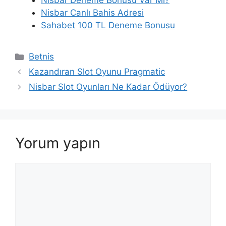
Nisbar Deneme Bonusu Var Mı?
Nisbar Canlı Bahis Adresi
Sahabet 100 TL Deneme Bonusu
Kategoriler
Betnis
Kazandıran Slot Oyunu Pragmatic
Nisbar Slot Oyunları Ne Kadar Ödüyor?
Yorum yapın
Yorum