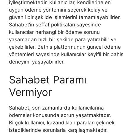
iyileştirmektedir. Kullanıcılar, kendilerine en
uygun ödeme yöntemini seçerek kolay ve
güvenli bir şekilde işlemlerini tamamlayabilirler.
Sahabet’in şeffaf politikaları sayesinde
kullanıcılar herhangi bir ödeme sorunu
yaşamadan hızlı bir şekilde para yatırabilir ve
çekebilirler. Betnis platformunun güncel ödeme
yöntemleri sayesinde kullanıcılar keyifli bir bahis
deneyimi yaşayabilirler.
Sahabet Paramı
Vermiyor
Sahabet, son zamanlarda kullanıcılarına
ödemeler konusunda sorun yaşatmaktadır.
Birçok kullanıcı, kazandıkları paraları çekmek
istediklerinde sorunlarla karşılaşmaktadır.