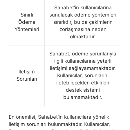
Sahabet’in kullanıcılarına
Sınırlı
sunulacak ödeme yöntemleri
Ödeme
sınırlıdır, bu da çekimlerin
Yöntemleri
zorlaşmasına neden
olmaktadır.
Sahabet, ödeme sorunlarıyla
ilgili kullanıcılarına yeterli
iletişimi sağlayamamaktadır.
İletişim
Kullanıcılar, sorunlarını
Sorunları
iletebilecekleri etkili bir
destek sistemi
bulamamaktadır.
En önemlisi, Sahabet’in kullanıcılara yönelik
iletişim sorunları bulunmaktadır. Kullanıcılar,