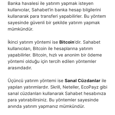
Banka havalesi ile yatırım yapmak isteyen
kullanıcılar, Sahabet’in banka hesap bilgilerini
kullanarak para transferi yapabilirler. Bu yöntem
sayesinde güvenli bir şekilde yatırım yapmak
mümkündür.
İkinci yatırım yöntemi ise
Bitcoin
‘dir. Sahabet
kullanıcıları, Bitcoin ile hesaplarına yatırım
yapabilirler. Bitcoin, hızlı ve anonim bir ödeme
yöntemi olduğu için tercih edilen yöntemler
arasındadır.
Üçüncü yatırım yöntemi ise
Sanal Cüzdanlar
ile
yapılan yatırımlardır. Skrill, Neteller, EcoPayz gibi
sanal cüzdanları kullanarak Sahabet hesabınıza
para yatırabilirsiniz. Bu yöntemler sayesinde
anında yatırım yapmanız mümkündür.