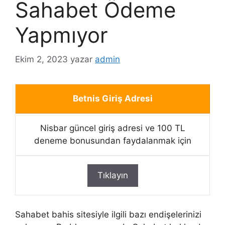
Sahabet Ödeme
Yapmıyor
Ekim 2, 2023
yazar
admin
Betnis Giriş Adresi
Nisbar güncel giriş adresi ve 100 TL
deneme bonusundan faydalanmak için
Tıklayın
Sahabet bahis sitesiyle ilgili bazı endişelerinizi