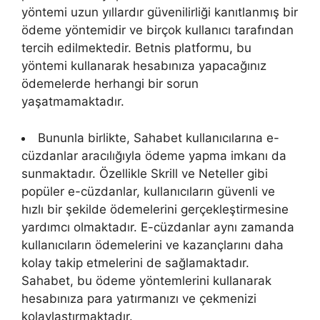
yöntemi uzun yıllardır güvenilirliği kanıtlanmış bir
ödeme yöntemidir ve birçok kullanıcı tarafından
tercih edilmektedir. Betnis platformu, bu
yöntemi kullanarak hesabınıza yapacağınız
ödemelerde herhangi bir sorun
yaşatmamaktadır.
Bununla birlikte, Sahabet kullanıcılarına e-
cüzdanlar aracılığıyla ödeme yapma imkanı da
sunmaktadır. Özellikle Skrill ve Neteller gibi
popüler e-cüzdanlar, kullanıcıların güvenli ve
hızlı bir şekilde ödemelerini gerçekleştirmesine
yardımcı olmaktadır. E-cüzdanlar aynı zamanda
kullanıcıların ödemelerini ve kazançlarını daha
kolay takip etmelerini de sağlamaktadır.
Sahabet, bu ödeme yöntemlerini kullanarak
hesabınıza para yatırmanızı ve çekmenizi
kolaylaştırmaktadır.