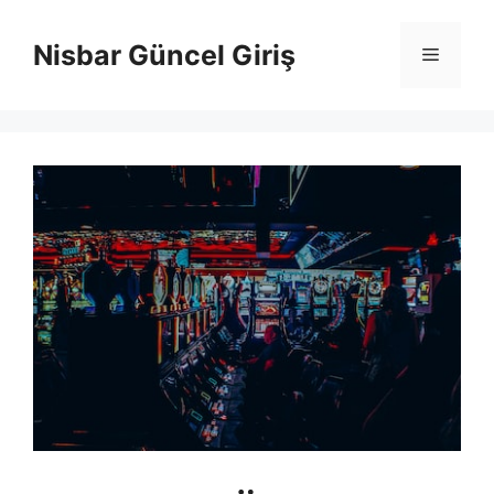
İçeriğe
atla
Nisbar Güncel Giriş
Menü