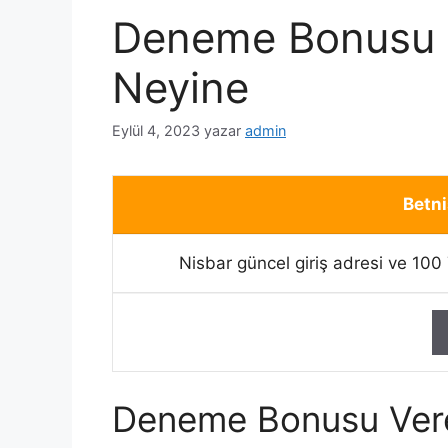
Deneme Bonusu V
Neyine
Eylül 4, 2023
yazar
admin
Betni
Nisbar güncel giriş adresi ve 1
Deneme Bonusu Vere