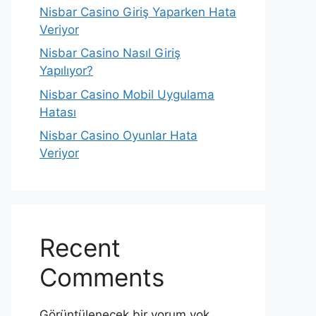
Nisbar Casino Giriş Yaparken Hata
Veriyor
Nisbar Casino Nasıl Giriş
Yapılıyor?
Nisbar Casino Mobil Uygulama
Hatası
Nisbar Casino Oyunlar Hata
Veriyor
Recent
Comments
Görüntülenecek bir yorum yok.