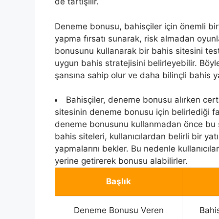
de tartışılır.
Deneme bonusu, bahisçiler için önemli bir 
yapma fırsatı sunarak, risk almadan oyunl
bonusunu kullanarak bir bahis sitesini test
uygun bahis stratejisini belirleyebilir. Böy
şansına sahip olur ve daha bilinçli bahis ya
Bahisçiler, deneme bonusu alırken certa
sitesinin deneme bonusu için belirlediği fark
deneme bonusunu kullanmadan önce bu şart
bahis siteleri, kullanıcılardan belirli bir y
yapmalarını bekler. Bu nedenle kullanıcıl
yerine getirerek bonusu alabilirler.
Başlık
Deneme Bonusu Veren
Bahi