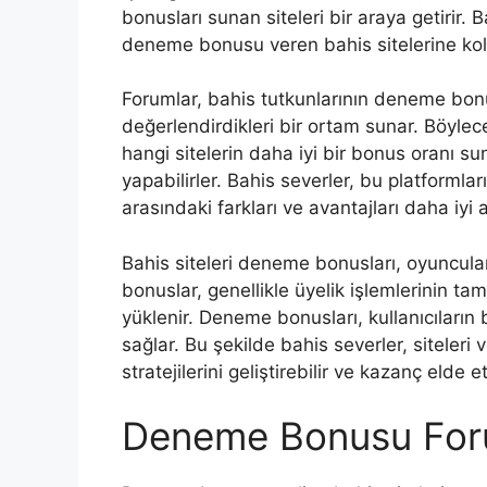
bonusları sunan siteleri bir araya getirir. 
deneme bonusu veren bahis sitelerine kola
Forumlar, bahis tutkunlarının deneme bonu
değerlendirdikleri bir ortam sunar. Böylece
hangi sitelerin daha iyi bir bonus oranı s
yapabilirler. Bahis severler, bu platformları
arasındaki farkları ve avantajları daha iyi a
Bahis siteleri deneme bonusları, oyuncular
bonuslar, genellikle üyelik işlemlerinin 
yüklenir. Deneme bonusları, kullanıcıların
sağlar. Bu şekilde bahis severler, siteleri 
stratejilerini geliştirebilir ve kazanç elde 
Deneme Bonusu For