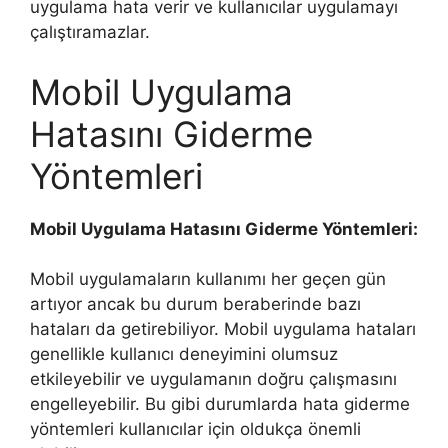
uygulama hata verir ve kullanıcılar uygulamayı
çalıştıramazlar.
Mobil Uygulama
Hatasını Giderme
Yöntemleri
Mobil Uygulama Hatasını Giderme Yöntemleri:
Mobil uygulamaların kullanımı her geçen gün
artıyor ancak bu durum beraberinde bazı
hataları da getirebiliyor. Mobil uygulama hataları
genellikle kullanıcı deneyimini olumsuz
etkileyebilir ve uygulamanın doğru çalışmasını
engelleyebilir. Bu gibi durumlarda hata giderme
yöntemleri kullanıcılar için oldukça önemli