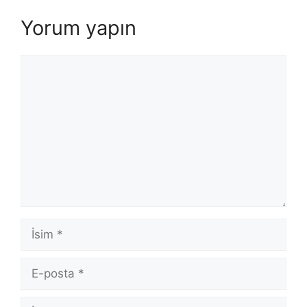
Yorum yapın
Yorum
İsim
E-
posta
İnternet