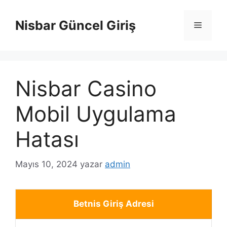
İçeriğe
atla
Nisbar Güncel Giriş
Menü
Nisbar Casino
Mobil Uygulama
Hatası
Mayıs 10, 2024
yazar
admin
Betnis Giriş Adresi