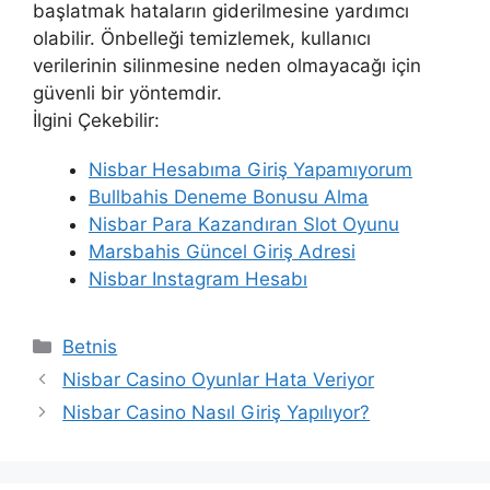
başlatmak hataların giderilmesine yardımcı
olabilir. Önbelleği temizlemek, kullanıcı
verilerinin silinmesine neden olmayacağı için
güvenli bir yöntemdir.
İlgini Çekebilir:
Nisbar Hesabıma Giriş Yapamıyorum
Bullbahis Deneme Bonusu Alma
Nisbar Para Kazandıran Slot Oyunu
Marsbahis Güncel Giriş Adresi
Nisbar Instagram Hesabı
Kategoriler
Betnis
Nisbar Casino Oyunlar Hata Veriyor
Nisbar Casino Nasıl Giriş Yapılıyor?