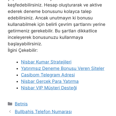
keşfedebilirsiniz. Hesap oluşturarak ve aktive
ederek deneme bonusunu kolayca talep
edebilirsiniz. Ancak unutmayın ki bonusu
kullanabilmek için belirli çevrim şartlarını yerine
getirmeniz gerekebilir. Bu şartları dikkatlice
inceleyerek bonusunuzu kullanmaya
başlayabilirsiniz.
İlgini Çekebilir:
Nisbar Kumar Stratejileri
Yatırımsız Deneme Bonusu Veren Siteler
Casibom Telegram Adresi
Nisbar Gerçek Para Yatırma
Nisbar VIP Müşteri Desteği
Kategoriler
Betnis
Bullbahis Telefon Numarası