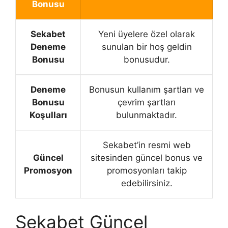
Bonusu
Sekabet
Yeni üyelere özel olarak
Deneme
sunulan bir hoş geldin
Bonusu
bonusudur.
Deneme
Bonusun kullanım şartları ve
Bonusu
çevrim şartları
Koşulları
bulunmaktadır.
Sekabet’in resmi web
Güncel
sitesinden güncel bonus ve
Promosyon
promosyonları takip
edebilirsiniz.
Sekabet Güncel