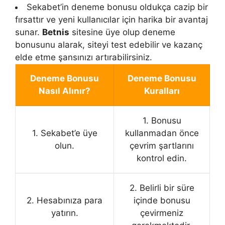
Sekabet’in deneme bonusu oldukça cazip bir
fırsattır ve yeni kullanıcılar için harika bir avantaj
sunar.
Betnis
sitesine üye olup deneme
bonusunu alarak, siteyi test edebilir ve kazanç
elde etme şansınızı artırabilirsiniz.
Deneme Bonusu
Deneme Bonusu
Nasıl Alınır?
Kuralları
1. Bonusu
1. Sekabet’e üye
kullanmadan önce
olun.
çevrim şartlarını
kontrol edin.
2. Belirli bir süre
2. Hesabınıza para
içinde bonusu
yatırın.
çevirmeniz