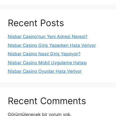
Recent Posts
Nisbar Casino’nun Yeni Adresi Neresi?
Nisbar Casino Giriş Yaparken Hata Veriyor
Nisbar Casino Nasıl Giriş Yapılıyor?
Nisbar Casino Mobil Uygulama Hatası
Nisbar Casino Oyunlar Hata Veriyor
Recent Comments
Görüntülenecek bir yorum yok.