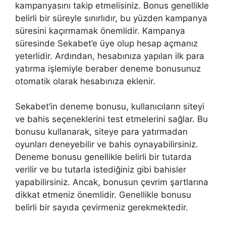
kampanyasını takip etmelisiniz. Bonus genellikle
belirli bir süreyle sınırlıdır, bu yüzden kampanya
süresini kaçırmamak önemlidir. Kampanya
süresinde Sekabet’e üye olup hesap açmanız
yeterlidir. Ardından, hesabınıza yapılan ilk para
yatırma işlemiyle beraber deneme bonusunuz
otomatik olarak hesabınıza eklenir.
Sekabet’in deneme bonusu, kullanıcıların siteyi
ve bahis seçeneklerini test etmelerini sağlar. Bu
bonusu kullanarak, siteye para yatırmadan
oyunları deneyebilir ve bahis oynayabilirsiniz.
Deneme bonusu genellikle belirli bir tutarda
verilir ve bu tutarla istediğiniz gibi bahisler
yapabilirsiniz. Ancak, bonusun çevrim şartlarına
dikkat etmeniz önemlidir. Genellikle bonusu
belirli bir sayıda çevirmeniz gerekmektedir.