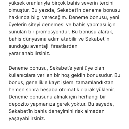
yüksek oranlarıyla birçok bahis severin tercihi
olmuştur. Bu yazıda, Sekabet’in deneme bonusu
hakkında bilgi vereceğim. Deneme bonusu, yeni
üyelerin siteyi denemesi ve bahis yapması için
sunulan bir promosyondur. Bu bonusu alarak,
bahis dünyasına adım atabilir ve Sekabet’in
sunduğu avantajlı fırsatlardan
yararlanabilirsiniz.
Deneme bonusu, Sekabet’e yeni üye olan
kullanıcılara verilen bir hoş geldin bonusudur. Bu
bonus, genellikle kayıt işlemi tamamlandıktan
hemen sonra hesaba otomatik olarak yüklenir.
Deneme bonusunu almak için herhangi bir
depozito yapmanıza gerek yoktur. Bu sayede,
Sekabet’in bahis deneyimini risk almadan
yaşayabilirsiniz.