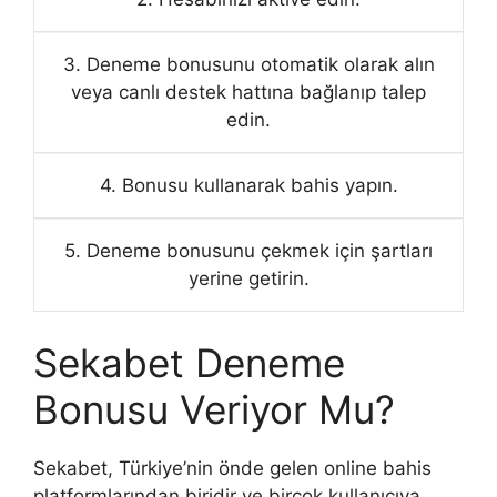
3. Deneme bonusunu otomatik olarak alın
veya canlı destek hattına bağlanıp talep
edin.
4. Bonusu kullanarak bahis yapın.
5. Deneme bonusunu çekmek için şartları
yerine getirin.
Sekabet Deneme
Bonusu Veriyor Mu?
Sekabet, Türkiye’nin önde gelen online bahis
platformlarından biridir ve birçok kullanıcıya