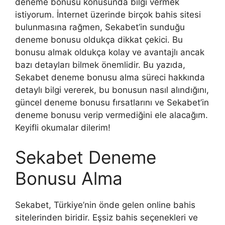
deneme bonusu konusunda bilgi vermek
istiyorum. İnternet üzerinde birçok bahis sitesi
bulunmasına rağmen, Sekabet’in sunduğu
deneme bonusu oldukça dikkat çekici. Bu
bonusu almak oldukça kolay ve avantajlı ancak
bazı detayları bilmek önemlidir. Bu yazıda,
Sekabet deneme bonusu alma süreci hakkında
detaylı bilgi vererek, bu bonusun nasıl alındığını,
güncel deneme bonusu fırsatlarını ve Sekabet’in
deneme bonusu verip vermediğini ele alacağım.
Keyifli okumalar dilerim!
Sekabet Deneme
Bonusu Alma
Sekabet, Türkiye’nin önde gelen online bahis
sitelerinden biridir. Eşsiz bahis seçenekleri ve