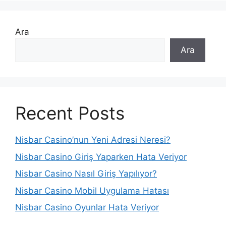
Ara
Ara
Recent Posts
Nisbar Casino’nun Yeni Adresi Neresi?
Nisbar Casino Giriş Yaparken Hata Veriyor
Nisbar Casino Nasıl Giriş Yapılıyor?
Nisbar Casino Mobil Uygulama Hatası
Nisbar Casino Oyunlar Hata Veriyor