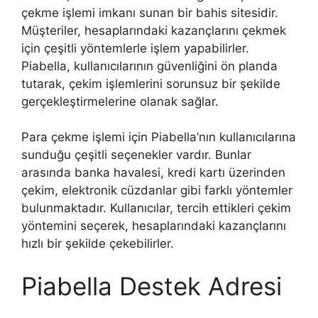
çekme işlemi imkanı sunan bir bahis sitesidir.
Müşteriler, hesaplarındaki kazançlarını çekmek
için çeşitli yöntemlerle işlem yapabilirler.
Piabella, kullanıcılarının güvenliğini ön planda
tutarak, çekim işlemlerini sorunsuz bir şekilde
gerçekleştirmelerine olanak sağlar.
Para çekme işlemi için Piabella’nın kullanıcılarına
sunduğu çeşitli seçenekler vardır. Bunlar
arasında banka havalesi, kredi kartı üzerinden
çekim, elektronik cüzdanlar gibi farklı yöntemler
bulunmaktadır. Kullanıcılar, tercih ettikleri çekim
yöntemini seçerek, hesaplarındaki kazançlarını
hızlı bir şekilde çekebilirler.
Piabella Destek Adresi