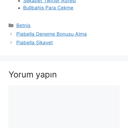
Sekabet Twitter Adresi
Bullbahis Para Çekme
Kategoriler
Betnis
Piabella Deneme Bonusu Alma
Piabella Şikayet
Yorum yapın
Yorum