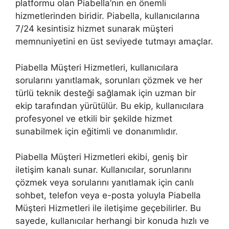
platformu olan Piabella’nın en önemli
hizmetlerinden biridir. Piabella, kullanıcılarına
7/24 kesintisiz hizmet sunarak müşteri
memnuniyetini en üst seviyede tutmayı amaçlar.
Piabella Müşteri Hizmetleri, kullanıcılara
sorularını yanıtlamak, sorunları çözmek ve her
türlü teknik desteği sağlamak için uzman bir
ekip tarafından yürütülür. Bu ekip, kullanıcılara
profesyonel ve etkili bir şekilde hizmet
sunabilmek için eğitimli ve donanımlıdır.
Piabella Müşteri Hizmetleri ekibi, geniş bir
iletişim kanalı sunar. Kullanıcılar, sorunlarını
çözmek veya sorularını yanıtlamak için canlı
sohbet, telefon veya e-posta yoluyla Piabella
Müşteri Hizmetleri ile iletişime geçebilirler. Bu
sayede, kullanıcılar herhangi bir konuda hızlı ve