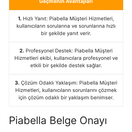
Geçmenin Avantajları
1.
Hızlı Yanıt: Piabella Müşteri Hizmetleri,
kullanıcıların sorularına ve sorunlarına hızlı
bir şekilde yanıt verir.
2.
Profesyonel Destek: Piabella Müşteri
Hizmetleri ekibi, kullanıcılara profesyonel ve
etkili bir şekilde destek sağlar.
3.
Çözüm Odaklı Yaklaşım: Piabella Müşteri
Hizmetleri, kullanıcıların sorunlarını çözmek
için çözüm odaklı bir yaklaşım benimser.
Piabella Belge Onayı