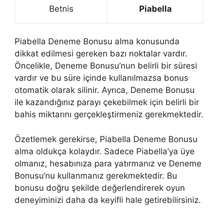
Betnis
Piabella
Piabella Deneme Bonusu alma konusunda
dikkat edilmesi gereken bazı noktalar vardır.
Öncelikle, Deneme Bonusu’nun belirli bir süresi
vardır ve bu süre içinde kullanılmazsa bonus
otomatik olarak silinir. Ayrıca, Deneme Bonusu
ile kazandığınız parayı çekebilmek için belirli bir
bahis miktarını gerçekleştirmeniz gerekmektedir.
Özetlemek gerekirse, Piabella Deneme Bonusu
alma oldukça kolaydır. Sadece Piabella’ya üye
olmanız, hesabınıza para yatırmanız ve Deneme
Bonusu’nu kullanmanız gerekmektedir. Bu
bonusu doğru şekilde değerlendirerek oyun
deneyiminizi daha da keyifli hale getirebilirsiniz.