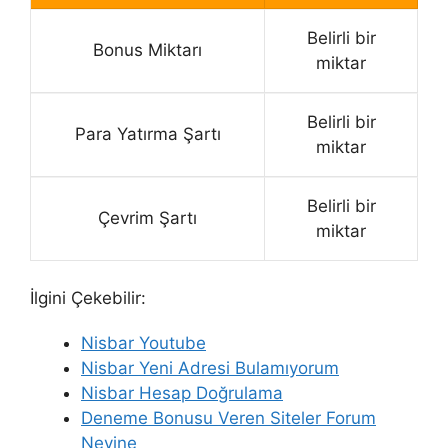
Belirli bir
Bonus Miktarı
miktar
Belirli bir
Para Yatırma Şartı
miktar
Belirli bir
Çevrim Şartı
miktar
İlgini Çekebilir:
Nisbar Youtube
Nisbar Yeni Adresi Bulamıyorum
Nisbar Hesap Doğrulama
Deneme Bonusu Veren Siteler Forum
Neyine