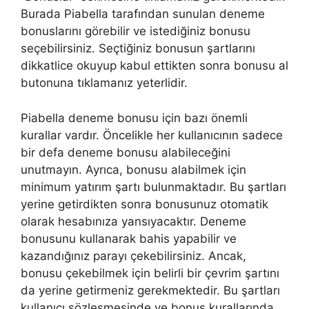
Burada Piabella tarafından sunulan deneme
bonuslarını görebilir ve istediğiniz bonusu
seçebilirsiniz. Seçtiğiniz bonusun şartlarını
dikkatlice okuyup kabul ettikten sonra bonusu al
butonuna tıklamanız yeterlidir.
Piabella deneme bonusu için bazı önemli
kurallar vardır. Öncelikle her kullanıcının sadece
bir defa deneme bonusu alabileceğini
unutmayın. Ayrıca, bonusu alabilmek için
minimum yatırım şartı bulunmaktadır. Bu şartları
yerine getirdikten sonra bonusunuz otomatik
olarak hesabınıza yansıyacaktır. Deneme
bonusunu kullanarak bahis yapabilir ve
kazandığınız parayı çekebilirsiniz. Ancak,
bonusu çekebilmek için belirli bir çevrim şartını
da yerine getirmeniz gerekmektedir. Bu şartları
kullanıcı sözleşmesinde ve bonus kurallarında