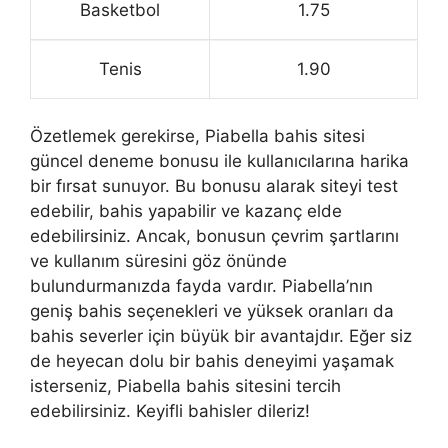
Basketbol
1.75
Tenis
1.90
Özetlemek gerekirse, Piabella bahis sitesi
güncel deneme bonusu ile kullanıcılarına harika
bir fırsat sunuyor. Bu bonusu alarak siteyi test
edebilir, bahis yapabilir ve kazanç elde
edebilirsiniz. Ancak, bonusun çevrim şartlarını
ve kullanım süresini göz önünde
bulundurmanızda fayda vardır. Piabella’nın
geniş bahis seçenekleri ve yüksek oranları da
bahis severler için büyük bir avantajdır. Eğer siz
de heyecan dolu bir bahis deneyimi yaşamak
isterseniz, Piabella bahis sitesini tercih
edebilirsiniz. Keyifli bahisler dileriz!