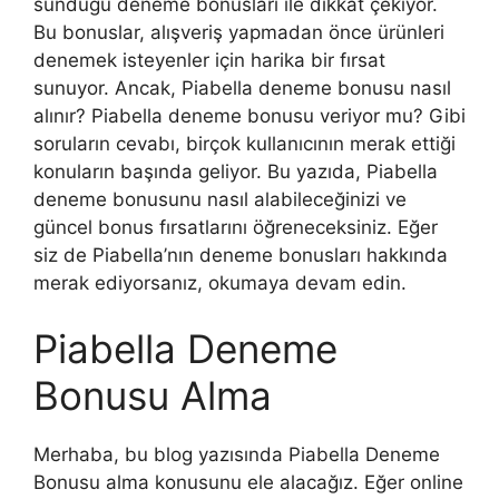
sunduğu deneme bonusları ile dikkat çekiyor.
Bu bonuslar, alışveriş yapmadan önce ürünleri
denemek isteyenler için harika bir fırsat
sunuyor. Ancak, Piabella deneme bonusu nasıl
alınır? Piabella deneme bonusu veriyor mu? Gibi
soruların cevabı, birçok kullanıcının merak ettiği
konuların başında geliyor. Bu yazıda, Piabella
deneme bonusunu nasıl alabileceğinizi ve
güncel bonus fırsatlarını öğreneceksiniz. Eğer
siz de Piabella’nın deneme bonusları hakkında
merak ediyorsanız, okumaya devam edin.
Piabella Deneme
Bonusu Alma
Merhaba, bu blog yazısında Piabella Deneme
Bonusu alma konusunu ele alacağız. Eğer online