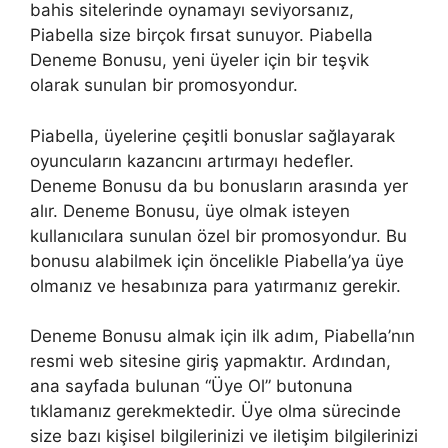
bahis sitelerinde oynamayı seviyorsanız,
Piabella size birçok fırsat sunuyor. Piabella
Deneme Bonusu, yeni üyeler için bir teşvik
olarak sunulan bir promosyondur.
Piabella, üyelerine çeşitli bonuslar sağlayarak
oyuncuların kazancını artırmayı hedefler.
Deneme Bonusu da bu bonusların arasında yer
alır. Deneme Bonusu, üye olmak isteyen
kullanıcılara sunulan özel bir promosyondur. Bu
bonusu alabilmek için öncelikle Piabella’ya üye
olmanız ve hesabınıza para yatırmanız gerekir.
Deneme Bonusu almak için ilk adım, Piabella’nın
resmi web sitesine giriş yapmaktır. Ardından,
ana sayfada bulunan “Üye Ol” butonuna
tıklamanız gerekmektedir. Üye olma sürecinde
size bazı kişisel bilgilerinizi ve iletişim bilgilerinizi