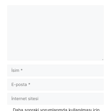
Yorum
İsim
E-
posta
İnternet
sitesi
Daha sonraki yorumlarımda kullanılması için