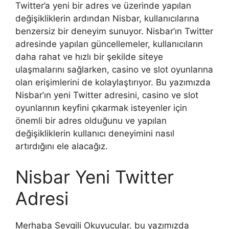
Twitter’a yeni bir adres ve üzerinde yapılan
değişikliklerin ardından Nisbar, kullanıcılarına
benzersiz bir deneyim sunuyor. Nisbar’ın Twitter
adresinde yapılan güncellemeler, kullanıcıların
daha rahat ve hızlı bir şekilde siteye
ulaşmalarını sağlarken, casino ve slot oyunlarına
olan erişimlerini de kolaylaştırıyor. Bu yazımızda
Nisbar’ın yeni Twitter adresini, casino ve slot
oyunlarının keyfini çıkarmak isteyenler için
önemli bir adres olduğunu ve yapılan
değişikliklerin kullanıcı deneyimini nasıl
artırdığını ele alacağız.
Nisbar Yeni Twitter
Adresi
Merhaba Sevgili Okuyucular, bu yazımızda