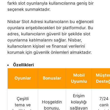
farklı slot oyunlarıyla kullanıcılarına geniş bir
seçenek sunmaktadır.
Nisbar Slot Adresi kullanıcıların bu eğlenceli
oyunlara erişebilecekleri bir platformdur. Bu
adres, kullanıcıların güvenli bir şekilde slot
oyunlarına katılmalarını sağlar. Nisbar,
kullanıcıların kişisel ve finansal verilerini
korumak için güvenlik önlemleri almaktadır.
Özellikleri
Mobil
Müşter
Oyunlar
Bonuslar
Uyumlu
Desteğ
Erişim
Çeşitli
7/24
Hoşgeldin
kolaylığı
tema ve
canlı
bonusu,
sağlayan