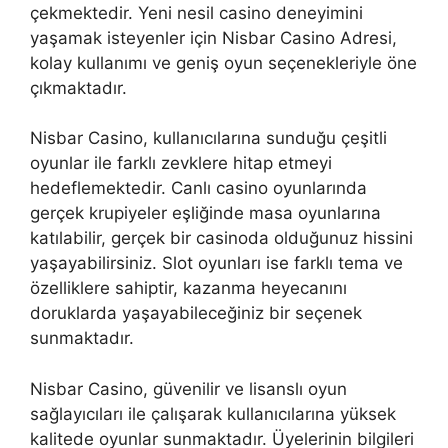
çekmektedir. Yeni nesil casino deneyimini
yaşamak isteyenler için Nisbar Casino Adresi,
kolay kullanımı ve geniş oyun seçenekleriyle öne
çıkmaktadır.
Nisbar Casino, kullanıcılarına sunduğu çeşitli
oyunlar ile farklı zevklere hitap etmeyi
hedeflemektedir. Canlı casino oyunlarında
gerçek krupiyeler eşliğinde masa oyunlarına
katılabilir, gerçek bir casinoda olduğunuz hissini
yaşayabilirsiniz. Slot oyunları ise farklı tema ve
özelliklere sahiptir, kazanma heyecanını
doruklarda yaşayabileceğiniz bir seçenek
sunmaktadır.
Nisbar Casino, güvenilir ve lisanslı oyun
sağlayıcıları ile çalışarak kullanıcılarına yüksek
kalitede oyunlar sunmaktadır. Üyelerinin bilgileri