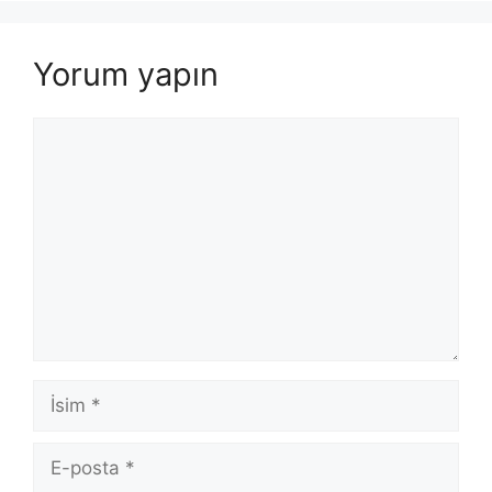
Yorum yapın
Yorum
İsim
E-
posta