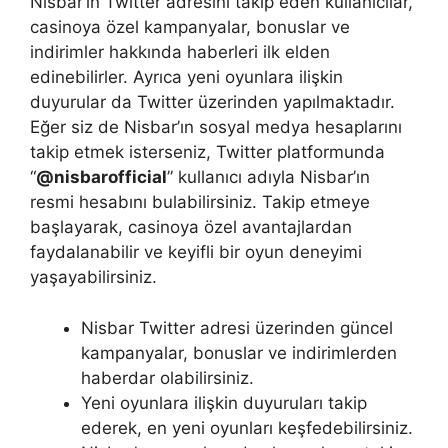
Nisbar’ın Twitter adresini takip eden kullanıcılar,
casinoya özel kampanyalar, bonuslar ve
indirimler hakkında haberleri ilk elden
edinebilirler. Ayrıca yeni oyunlara ilişkin
duyurular da Twitter üzerinden yapılmaktadır.
Eğer siz de Nisbar’ın sosyal medya hesaplarını
takip etmek isterseniz, Twitter platformunda
“
@nisbarofficial
” kullanıcı adıyla Nisbar’ın
resmi hesabını bulabilirsiniz. Takip etmeye
başlayarak, casinoya özel avantajlardan
faydalanabilir ve keyifli bir oyun deneyimi
yaşayabilirsiniz.
Nisbar Twitter adresi üzerinden güncel
kampanyalar, bonuslar ve indirimlerden
haberdar olabilirsiniz.
Yeni oyunlara ilişkin duyuruları takip
ederek, en yeni oyunları keşfedebilirsiniz.