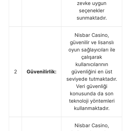
zevke uygun
seçenekler
sunmaktadır.
Nisbar Casino,
güvenilir ve lisanslı
oyun sağlayıcıları ile
çalışarak
kullanıcılarının
2
Güvenilirlik:
güvenliğini en üst
seviyede tutmaktadır.
Veri güvenliği
konusunda da son
teknoloji yöntemleri
kullanmaktadır.
Nisbar Casino,