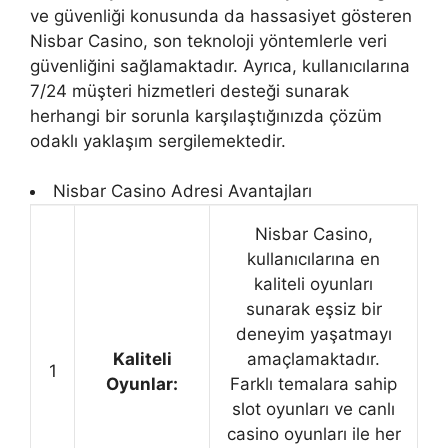
ve güvenliği konusunda da hassasiyet gösteren
Nisbar Casino, son teknoloji yöntemlerle veri
güvenliğini sağlamaktadır. Ayrıca, kullanıcılarına
7/24 müşteri hizmetleri desteği sunarak
herhangi bir sorunla karşılaştığınızda çözüm
odaklı yaklaşım sergilemektedir.
Nisbar Casino Adresi Avantajları
Nisbar Casino,
kullanıcılarına en
kaliteli oyunları
sunarak eşsiz bir
deneyim yaşatmayı
Kaliteli
amaçlamaktadır.
1
Oyunlar:
Farklı temalara sahip
slot oyunları ve canlı
casino oyunları ile her