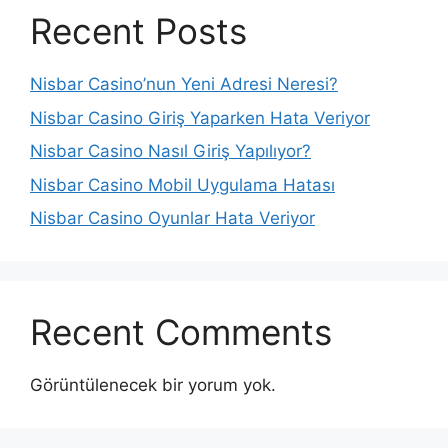
Recent Posts
Nisbar Casino’nun Yeni Adresi Neresi?
Nisbar Casino Giriş Yaparken Hata Veriyor
Nisbar Casino Nasıl Giriş Yapılıyor?
Nisbar Casino Mobil Uygulama Hatası
Nisbar Casino Oyunlar Hata Veriyor
Recent Comments
Görüntülenecek bir yorum yok.