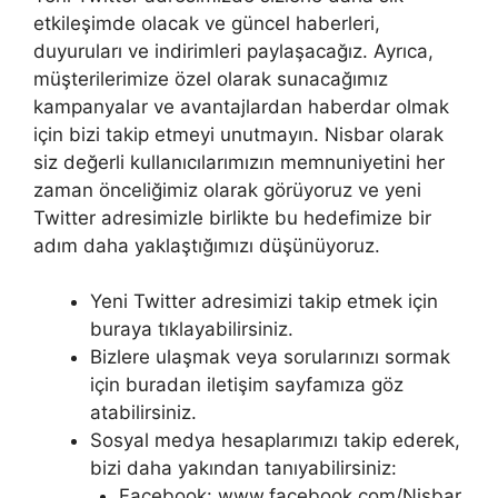
etkileşimde olacak ve güncel haberleri,
duyuruları ve indirimleri paylaşacağız. Ayrıca,
müşterilerimize özel olarak sunacağımız
kampanyalar ve avantajlardan haberdar olmak
için bizi takip etmeyi unutmayın. Nisbar olarak
siz değerli kullanıcılarımızın memnuniyetini her
zaman önceliğimiz olarak görüyoruz ve yeni
Twitter adresimizle birlikte bu hedefimize bir
adım daha yaklaştığımızı düşünüyoruz.
Yeni Twitter adresimizi takip etmek için
buraya tıklayabilirsiniz.
Bizlere ulaşmak veya sorularınızı sormak
için buradan iletişim sayfamıza göz
atabilirsiniz.
Sosyal medya hesaplarımızı takip ederek,
bizi daha yakından tanıyabilirsiniz:
Facebook: www.facebook.com/Nisbar