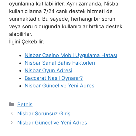
oyunlarına katılabilirler. Aynı zamanda, Nisbar
kullanıcılarına 7/24 canlı destek hizmeti de
sunmaktadır. Bu sayede, herhangi bir sorun
veya soru olduğunda kullanıcılar hızlıca destek
alabilirler.
İlgini Çekebilir:
Nisbar Casino Mobil Uygulama Hatası
Nisbar Sanal Bahis Faktörleri
Nisbar Oyun Adresi
Baccarat Nasıl Oynanır?
Nisbar Güncel ve Yeni Adres
Kategoriler
Betnis
Nisbar Sorunsuz Giriş
Nisbar Güncel ve Yeni Adres