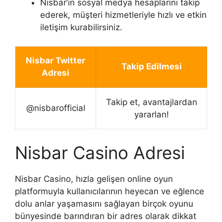
Nisbar’ın sosyal medya hesaplarını takip
ederek, müşteri hizmetleriyle hızlı ve etkin
iletişim kurabilirsiniz.
Nisbar Twitter
Takip Edilmesi
Adresi
Takip et, avantajlardan
@nisbarofficial
yararlan!
Nisbar Casino Adresi
Nisbar Casino, hızla gelişen online oyun
platformuyla kullanıcılarının heyecan ve eğlence
dolu anlar yaşamasını sağlayan birçok oyunu
bünyesinde barındıran bir adres olarak dikkat