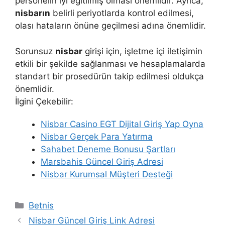
personelin iyi eğitilmiş olması önemlidir. Ayrıca,
nisbarın
belirli periyotlarda kontrol edilmesi,
olası hataların önüne geçilmesi adına önemlidir.
Sorunsuz
nisbar
girişi için, işletme içi iletişimin
etkili bir şekilde sağlanması ve hesaplamalarda
standart bir prosedürün takip edilmesi oldukça
önemlidir.
İlgini Çekebilir:
Nisbar Casino EGT Dijital Giriş Yap Oyna
Nisbar Gerçek Para Yatırma
Sahabet Deneme Bonusu Şartları
Marsbahis Güncel Giriş Adresi
Nisbar Kurumsal Müşteri Desteği
Kategoriler
Betnis
Nisbar Güncel Giriş Link Adresi