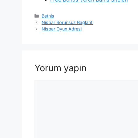
Kategoriler
Betnis
Nisbar Sorunsuz Bağlantı
Nisbar Oyun Adresi
Yorum yapın
Yorum