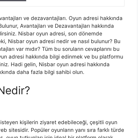
vantajları ve dezavantajları. Oyun adresi hakkında
 Bulunur, Avantajları ve Dezavantajları hakkında
lirsiniz. Nisbar oyun adresi, son dönemde
eki, Nisbar oyun adresi nedir ve nasıl bulunur? Bu
tajları var mıdır? Tüm bu soruların cevaplarını bu
oyun adresi hakkında bilgi edinmek ve bu platformu
niz. Hadi gelin, Nisbar oyun adresi hakkında
kında daha fazla bilgi sahibi olun.
Nedir?
teyen kişilerin ziyaret edebileceği, çeşitli oyun
b sitesidir. Popüler oyunların yanı sıra farklı türde
oyun tutkunları için ideal bir platform olarak