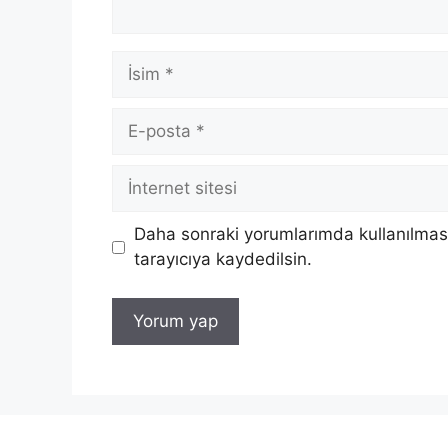
İsim
E-
posta
İnternet
sitesi
Daha sonraki yorumlarımda kullanılması
tarayıcıya kaydedilsin.