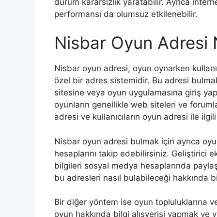
durum kararsızlık yaratabilir. Ayrıca inte
performansı da olumsuz etkilenebilir.
Nisbar Oyun Adresi 
Nisbar oyun adresi, oyun oynarken kullanı
özel bir adres sistemidir. Bu adresi bulma
sitesine veya oyun uygulamasına giriş ya
oyunların genellikle web siteleri ve forum
adresi ve kullanıcıların oyun adresi ile ilgil
Nisbar oyun adresi bulmak için ayrıca oyun
hesaplarını takip edebilirsiniz. Geliştirici e
bilgileri sosyal medya hesaplarında paylaş
bu adresleri nasıl bulabileceği hakkında bilg
Bir diğer yöntem ise oyun topluluklarına ve
oyun hakkında bilgi alışverişi yapmak ve y