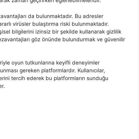
yarak zaman geçirirken eğlenebilmeleridir.
avantajları da bulunmaktadır. Bu adresler
rarlı virüsler bulaştırma riski bulunmaktadır.
sel bilgilerini izinsiz bir şekilde kullanarak gizlilik
 dezavantajları göz önünde bulundurmak ve güvenilir
iyle oyun tutkunlarına keyifli deneyimler
lunması gereken platformlardır. Kullanıcılar,
slerini tercih ederek bu platformların sunduğu
er.