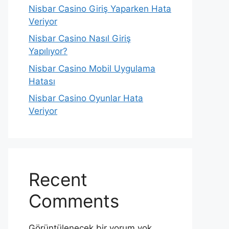
Nisbar Casino Giriş Yaparken Hata
Veriyor
Nisbar Casino Nasıl Giriş
Yapılıyor?
Nisbar Casino Mobil Uygulama
Hatası
Nisbar Casino Oyunlar Hata
Veriyor
Recent
Comments
Görüntülenecek bir yorum yok.