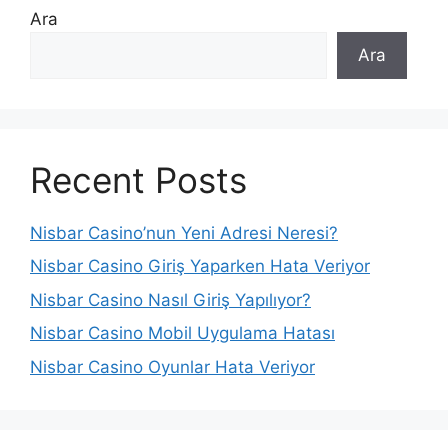
Ara
Ara
Recent Posts
Nisbar Casino’nun Yeni Adresi Neresi?
Nisbar Casino Giriş Yaparken Hata Veriyor
Nisbar Casino Nasıl Giriş Yapılıyor?
Nisbar Casino Mobil Uygulama Hatası
Nisbar Casino Oyunlar Hata Veriyor