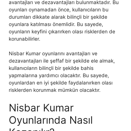
avantajları ve dezavantajları bulunmaktadır. Bu
oyunları oynamadan önce, kullanıcıların bu
durumları dikkate alarak bilinçli bir şekilde
oyunlara katılması önemlidir. Bu sayede,
oyunların keyfini çıkarırken olası risklerden de
korunabilirler.
Nisbar Kumar oyunlarını avantajları ve
dezavantajları ile şeffaf bir şekilde ele almak,
kullanıcıların bilinçli bir şekilde bahis
yapmalarına yardımcı olacaktır. Bu sayede,
oyunlardan en iyi şekilde faydalanırken olası
risklerden korunmak mümkün olacaktır.
Nisbar Kumar
Oyunlarında Nasıl