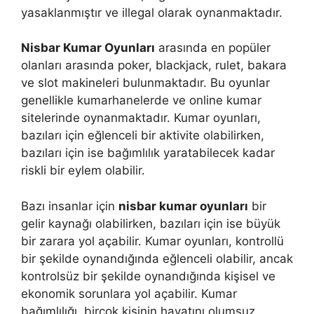
yasaklanmıştır ve illegal olarak oynanmaktadır.
Nisbar Kumar Oyunları
arasında en popüler
olanları arasında poker, blackjack, rulet, bakara
ve slot makineleri bulunmaktadır. Bu oyunlar
genellikle kumarhanelerde ve online kumar
sitelerinde oynanmaktadır. Kumar oyunları,
bazıları için eğlenceli bir aktivite olabilirken,
bazıları için ise bağımlılık yaratabilecek kadar
riskli bir eylem olabilir.
Bazı insanlar için
nisbar kumar oyunları
bir
gelir kaynağı olabilirken, bazıları için ise büyük
bir zarara yol açabilir. Kumar oyunları, kontrollü
bir şekilde oynandığında eğlenceli olabilir, ancak
kontrolsüz bir şekilde oynandığında kişisel ve
ekonomik sorunlara yol açabilir. Kumar
bağımlılığı, birçok kişinin hayatını olumsuz