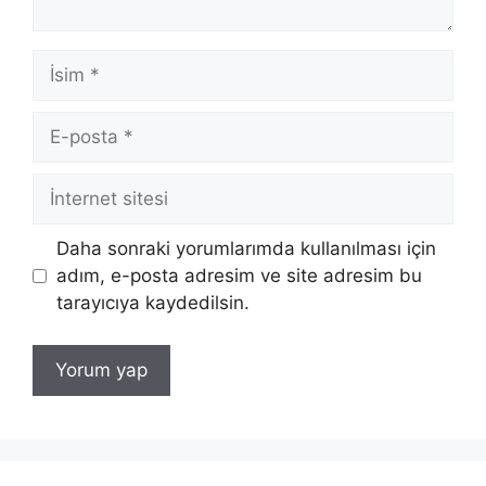
İsim
E-
posta
İnternet
sitesi
Daha sonraki yorumlarımda kullanılması için
adım, e-posta adresim ve site adresim bu
tarayıcıya kaydedilsin.