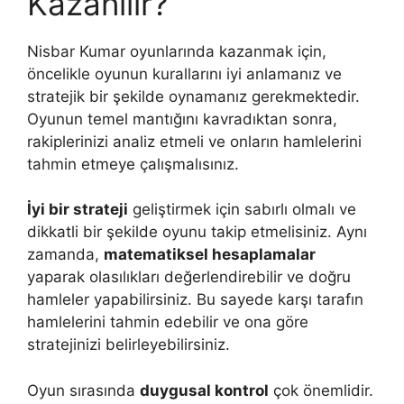
Kazanılır?
Nisbar Kumar oyunlarında kazanmak için,
öncelikle oyunun kurallarını iyi anlamanız ve
stratejik bir şekilde oynamanız gerekmektedir.
Oyunun temel mantığını kavradıktan sonra,
rakiplerinizi analiz etmeli ve onların hamlelerini
tahmin etmeye çalışmalısınız.
İyi bir strateji
geliştirmek için sabırlı olmalı ve
dikkatli bir şekilde oyunu takip etmelisiniz. Aynı
zamanda,
matematiksel hesaplamalar
yaparak olasılıkları değerlendirebilir ve doğru
hamleler yapabilirsiniz. Bu sayede karşı tarafın
hamlelerini tahmin edebilir ve ona göre
stratejinizi belirleyebilirsiniz.
Oyun sırasında
duygusal kontrol
çok önemlidir.