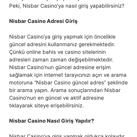
Peki, Nisbar Casino’ya nasıl giriş yapabilirsiniz?
Nisbar Casino Adresi Giriş
Nisbar Casino’ya giriş yapmak için öncelikle
güncel adresini kullanmanız gerekmektedir.
Çünkü online bahis ve casino sitelerinin
adresleri zaman zaman değişebilmektedir.
Nisbar Casino’nun güncel adresine erişim
sağlamak için internet tarayıcınızı açın ve arama
motoruna “Nisbar Casino güncel adres” şeklinde
bir arama yapın. Arama sonuçlarından Nisbar
Casino’nun en güncel ve aktif adresine
tıklayarak siteye erişebilirsiniz.
Nisbar Casino Nasıl Giriş Yapılır?
Nisbar Casino’ya giriş yapmak oldukça kolaydır.