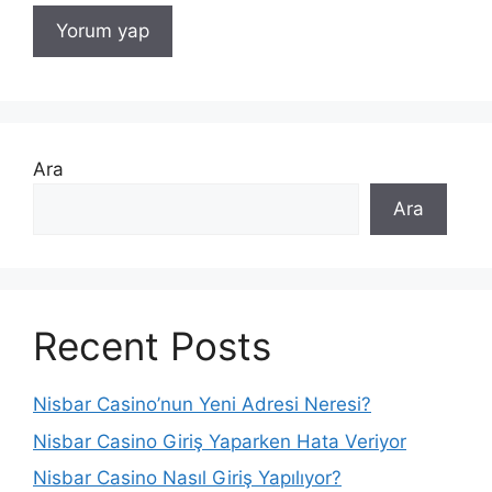
Ara
Ara
Recent Posts
Nisbar Casino’nun Yeni Adresi Neresi?
Nisbar Casino Giriş Yaparken Hata Veriyor
Nisbar Casino Nasıl Giriş Yapılıyor?