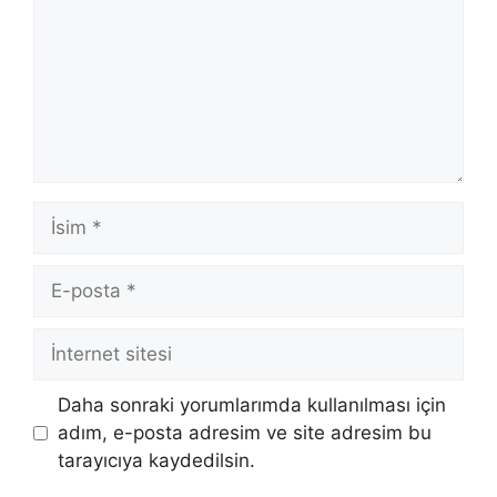
İsim
E-
posta
İnternet
sitesi
Daha sonraki yorumlarımda kullanılması için
adım, e-posta adresim ve site adresim bu
tarayıcıya kaydedilsin.