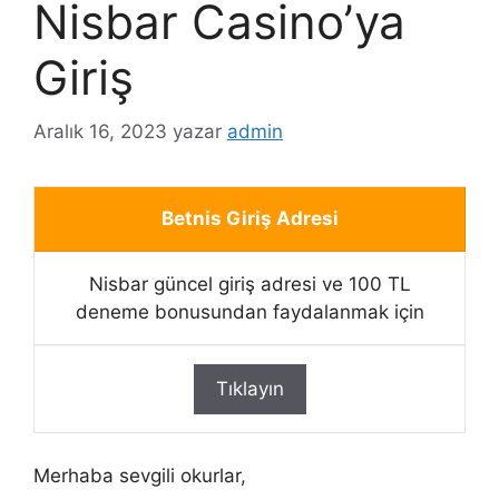
Nisbar Casino’ya
Giriş
Aralık 16, 2023
yazar
admin
Betnis Giriş Adresi
Nisbar güncel giriş adresi ve 100 TL
deneme bonusundan faydalanmak için
Tıklayın
Merhaba sevgili okurlar,