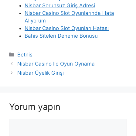
Nisbar Sorunsuz Giriş Adresi
Nisbar Casino Slot Oyunlarında Hata
Alıyorum
Nisbar Casino Slot Oyunları Hatası
Bahis Siteleri Deneme Bonusu
Kategoriler
Betnis
Nisbar Casino İle Oyun Oynama
Nisbar Üyelik Girişi
Yorum yapın
Yorum