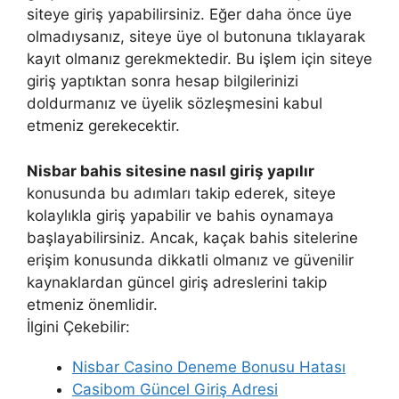
siteye giriş yapabilirsiniz. Eğer daha önce üye
olmadıysanız, siteye üye ol butonuna tıklayarak
kayıt olmanız gerekmektedir. Bu işlem için siteye
giriş yaptıktan sonra hesap bilgilerinizi
doldurmanız ve üyelik sözleşmesini kabul
etmeniz gerekecektir.
Nisbar bahis sitesine nasıl giriş yapılır
konusunda bu adımları takip ederek, siteye
kolaylıkla giriş yapabilir ve bahis oynamaya
başlayabilirsiniz. Ancak, kaçak bahis sitelerine
erişim konusunda dikkatli olmanız ve güvenilir
kaynaklardan güncel giriş adreslerini takip
etmeniz önemlidir.
İlgini Çekebilir:
Nisbar Casino Deneme Bonusu Hatası
Casibom Güncel Giriş Adresi