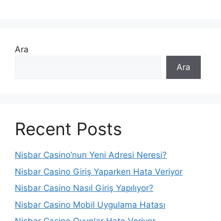
Ara
Ara
Recent Posts
Nisbar Casino’nun Yeni Adresi Neresi?
Nisbar Casino Giriş Yaparken Hata Veriyor
Nisbar Casino Nasıl Giriş Yapılıyor?
Nisbar Casino Mobil Uygulama Hatası