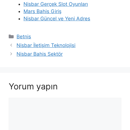
Nisbar Gerçek Slot Oyunları
Mars Bahis Giriş
Nisbar Güncel ve Yeni Adres
Kategoriler
Betnis
Nisbar İletişim Teknolojisi
Nisbar Bahis Sektör
Yorum yapın
Yorum