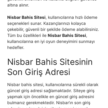
altına alınır.
Nisbar Bahis Sitesi
, kullanıcılarına hızlı ödeme
seçenekleri sunar. Kazançlarınızı kolayca
çekebilir, güvenli bir şekilde ödeme alabilirsiniz.
Tüm bu özellikleri ile
Nisbar Bahis Sitesi
,
kullanıcılarına en iyi oyun deneyimini sunmayı
hedefler.
Nisbar Bahis Sitesinin
Son Giriş Adresi
Nisbar bahis sitesi, kullanıcılarına sürekli olarak
güncel giriş adresi sağlamaktadır. Siteye giriş
yapmak için öncelikle en güncel giriş adresini
bulmanız gerekmektedir. Nisbar’ın son giriş