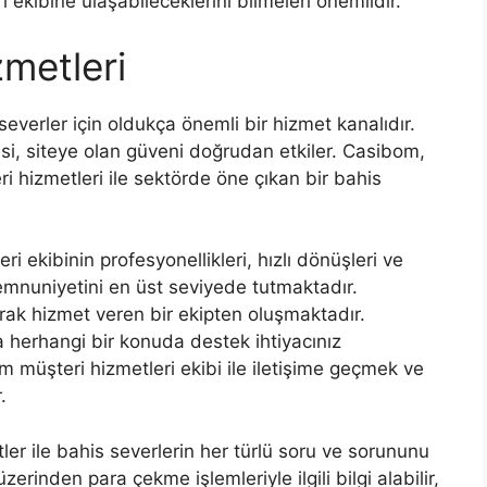
 ekibine ulaşabileceklerini bilmeleri önemlidir.
metleri
everler için oldukça önemli bir hizmet kanalıdır.
tesi, siteye olan güveni doğrudan etkiler. Casibom,
eri hizmetleri ile sektörde öne çıkan bir bahis
 ekibinin profesyonellikleri, hızlı dönüşleri ve
emnuniyetini en üst seviyede tutmaktadır.
rak hizmet veren bir ekipten oluşmaktadır.
a herhangi bir konuda destek ihtiyacınız
müşteri hizmetleri ekibi ile iletişime geçmek ve
.
ler ile bahis severlerin her türlü soru ve sorununu
rinden para çekme işlemleriyle ilgili bilgi alabilir,