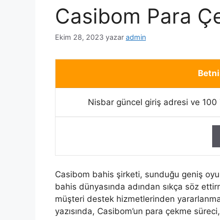
Casibom Para Ç
Ekim 28, 2023
yazar
admin
Betni
Nisbar güncel giriş adresi ve 1
Casibom bahis şirketi, sunduğu geniş oyun
bahis dünyasında adından sıkça söz ettirm
müşteri destek hizmetlerinden yararlanma 
yazısında, Casibom’un para çekme süreci, 