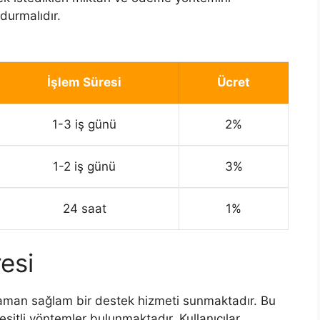
durmalıdır.
İşlem Süresi
Ücret
1-3 iş günü
2%
1-2 iş günü
3%
24 saat
1%
esi
 zaman sağlam bir destek hizmeti sunmaktadır. Bu
şitli yöntemler bulunmaktadır. Kullanıcılar,