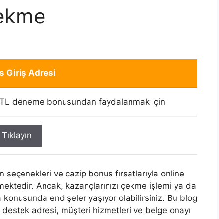
ekme
s Giriş Adresi
00 TL deneme bonusundan faydalanmak için
Tıklayın
 seçenekleri ve cazip bonus fırsatlarıyla online
ektedir. Ancak, kazançlarınızı çekme işlemi ya da
konusunda endişeler yaşıyor olabilirsiniz. Bu blog
destek adresi, müşteri hizmetleri ve belge onayı