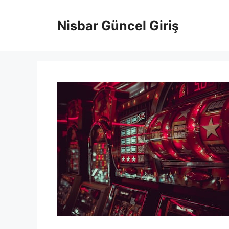
İçeriğe
atla
Nisbar Güncel Giriş