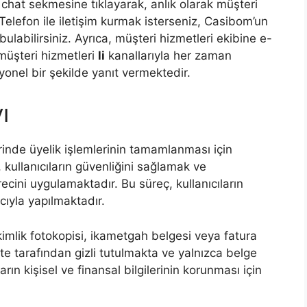
hat sekmesine tıklayarak, anlık olarak müşteri
. Telefon ile iletişim kurmak isterseniz, Casibom’un
 bulabilirsiniz. Ayrıca, müşteri hizmetleri ekibine e-
müşteri hizmetleri
li
kanallarıyla her zaman
syonel bir şekilde yanıt vermektedir.
ı
inde üyelik işlemlerinin tamamlanması için
 kullanıcıların güvenliğini sağlamak ve
recini uygulamaktadır. Bu süreç, kullanıcıların
cıyla yapılmaktadır.
 kimlik fotokopisi, ikametgah belgesi veya fatura
ite tarafından gizli tutulmakta ve yalnızca belge
arın kişisel ve finansal bilgilerinin korunması için