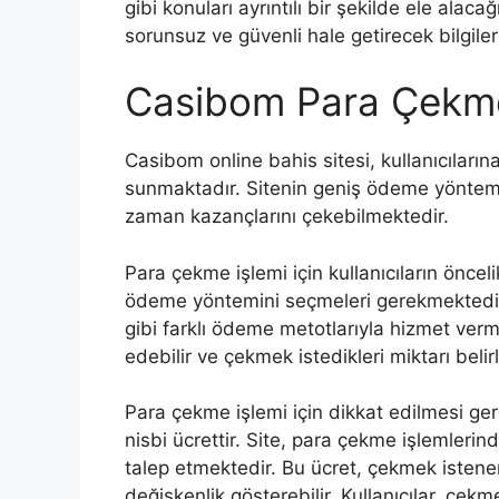
gibi konuları ayrıntılı bir şekilde ele al
sorunsuz ve güvenli hale getirecek bilgiler
Casibom Para Çekm
Casibom online bahis sitesi, kullanıcılarına
sunmaktadır. Sitenin geniş ödeme yöntemler
zaman kazançlarını çekebilmektedir.
Para çekme işlemi için kullanıcıların öncel
ödeme yöntemini seçmeleri gerekmektedir
gibi farklı ödeme metotlarıyla hizmet verme
edebilir ve çekmek istedikleri miktarı belirl
Para çekme işlemi için dikkat edilmesi ger
nisbi ücrettir. Site, para çekme işlemlerind
talep etmektedir. Bu ücret, çekmek isten
değişkenlik gösterebilir. Kullanıcılar, çek