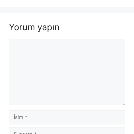
Yorum yapın
Yorum
İsim
E-