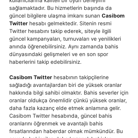
kullanıcılarına kaliteli bir oyun deneyimi
sağlamaktadır. Bu hizmetlerin başında da
güncel bilgilere ulaşma imkanı sunan
Casibom
Twitter
hesabı gelmektedir. Sitenin resmi
Twitter hesabını takip ederek, siteyle ilgili
güncel kampanyaları, turnuvaları ve yenilikleri
anında öğrenebilirsiniz. Aynı zamanda bahis
dünyasındaki gelişmeleri ve en son spor
haberlerini takip edebilirsiniz.
Casibom Twitter
hesabının takipçilerine
sağladığı avantajlardan biri de yüksek oranlar
hakkında bilgi sahibi olmaktır. Bahis severler için
oranlar oldukça önemlidir çünkü yüksek oranlar,
daha fazla kazanç elde etmek anlamına gelir.
Casibom Twitter hesabında, güncel bahis
oranlarını öğrenmek ve avantajlı bahis
fırsatlarından haberdar olmak mümkündür. Bu