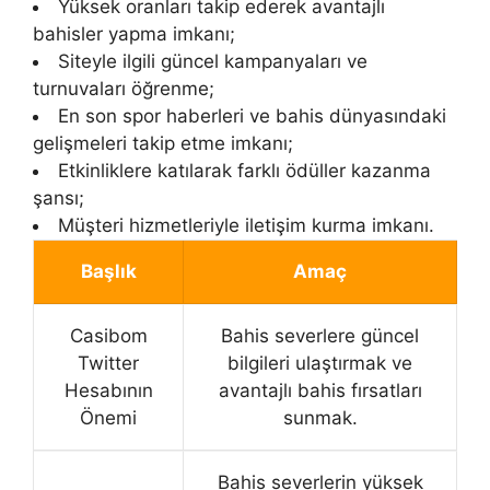
Yüksek oranları takip ederek avantajlı
bahisler yapma imkanı;
Siteyle ilgili güncel kampanyaları ve
turnuvaları öğrenme;
En son spor haberleri ve bahis dünyasındaki
gelişmeleri takip etme imkanı;
Etkinliklere katılarak farklı ödüller kazanma
şansı;
Müşteri hizmetleriyle iletişim kurma imkanı.
Başlık
Amaç
Casibom
Bahis severlere güncel
Twitter
bilgileri ulaştırmak ve
Hesabının
avantajlı bahis fırsatları
Önemi
sunmak.
Bahis severlerin yüksek