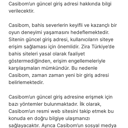
Casibom’un güncel giriş adresi hakkında bilgi
verilecektir.
Casibom, bahis severlerin keyifli ve kazançlı bir
oyun deneyimi yaşamasını hedeflemektedir.
Sitenin güncel giriş adresi, kullanıcıların siteye
erişim sağlaması için önemlidir. Zira Türkiye’de
bahis siteleri yasal olarak faaliyet
göstermediğinden, erişim engellemeleriyle
karşılaşmaları mümkündür. Bu nedenle
Casibom, zaman zaman yeni bir giriş adresi
belirlemektedir.
Casibom’un güncel giriş adresine erişmek için
bazı yöntemler bulunmaktadır. İlk olarak,
Casibom’un resmi web sitesini takip etmek bu
konuda en doğru bilgiye ulaşmanızı
sağlayacaktır. Ayrıca Casibom’un sosyal medya