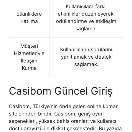
Kullanıcılara farklı
Etkinliklere
etkinlikler düzenleyerek,
Katılma
ödüllendirme ve etkileşim
sağlama.
Müşteri
Kullanıcıların sorularını
Hizmetleriyle
yanıtlamak ve destek
İletişim
sağlamak.
Kurma
Casibom Güncel Giriş
Casibom, Türkiye’nin önde gelen online kumar
sitelerinden biridir. Casibom, geniş oyun
seçenekleri, yüksek bahis oranları ve kullanıcı
dostu arayüzü ile dikkat çekmektedir. Bu yazıda