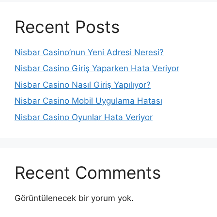
Recent Posts
Nisbar Casino’nun Yeni Adresi Neresi?
Nisbar Casino Giriş Yaparken Hata Veriyor
Nisbar Casino Nasıl Giriş Yapılıyor?
Nisbar Casino Mobil Uygulama Hatası
Nisbar Casino Oyunlar Hata Veriyor
Recent Comments
Görüntülenecek bir yorum yok.