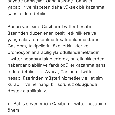
sayede bahisçiler, daha kazançlı bahisler
yapabilir ve nispeten daha yüksek bir kazanma
şansı elde edebilir.
Bunun yanı sıra, Casibom Twitter hesabı
üzerinden düzenlenen çeşitli etkinliklere ve
yarışmalara da katılma fırsatı bulunmaktadır.
Casibom, takipçilerini özel etkinlikler ve
promosyonlar aracılığıyla ödüllendirmektedir.
Twitter hesabını takip ederek, bu etkinliklerden
haberdar olabilir ve farklı ödüller kazanma şansı
elde edebilirsiniz. Ayrıca, Casibom Twitter
hesabı üzerinden müşteri hizmetleriyle iletişim
kurabilir ve herhangi bir sorunuz olduğunda
destek alabilirsiniz.
Bahis severler için Casibom Twitter hesabının
önemi;