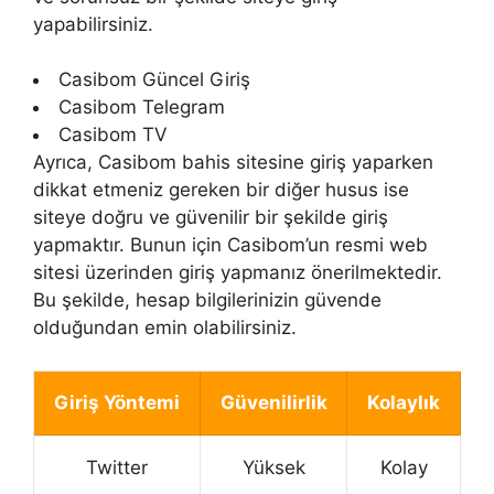
yapabilirsiniz.
Casibom Güncel Giriş
Casibom Telegram
Casibom TV
Ayrıca, Casibom bahis sitesine giriş yaparken
dikkat etmeniz gereken bir diğer husus ise
siteye doğru ve güvenilir bir şekilde giriş
yapmaktır. Bunun için Casibom’un resmi web
sitesi üzerinden giriş yapmanız önerilmektedir.
Bu şekilde, hesap bilgilerinizin güvende
olduğundan emin olabilirsiniz.
Giriş Yöntemi
Güvenilirlik
Kolaylık
Twitter
Yüksek
Kolay