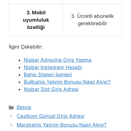
3. Mobil
3. Ücretli abonelik
uyumluluk
gerektirebilir
özelliği
İlgini Çekebilir:
Nisbar Adresine Giriş Yapma
Nisbar Instagram Hesabı
Bahis Siteleri İsimleri
Bullbahis Yatırım Bonusu Nasıl Alınır?
Nisbar Slot Giriş Adresi
Kategoriler
Betnis
Casibom Güncel Giriş Adresi
Marsbahis Yatırım Bonusu Nasıl Alınır?