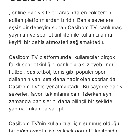
, online bahis siteleri arasında en çok tercih
edilen platformlardan biridir. Bahis severlere
eşsiz bir deneyim sunan Casibom TV, canlı maç
yayınları ve spor etkinlikleri ile kullanıcılarına
keyifli bir bahis atmosferi sağlamaktadır.
Casibom TV platformunda, kullanıcılar birçok
farklı spor etkinliğini canlı olarak izleyebilirler.
Futbol, basketbol, tenis gibi popüler spor
dallarının yanı sıra daha nadir olan sporlar da
Casibom TV’de yer almaktadır. Bu sayede bahis
severler, favori takımlarını canlı izlerken aynı
zamanda bahislerini daha bilinçli bir şekilde
yapma imkanına sahiptir.
Casibom TV’nin kullanıcılar için sunmuş olduğu
bir diğer avantaj ise yüksek görüntü kalitesidir.